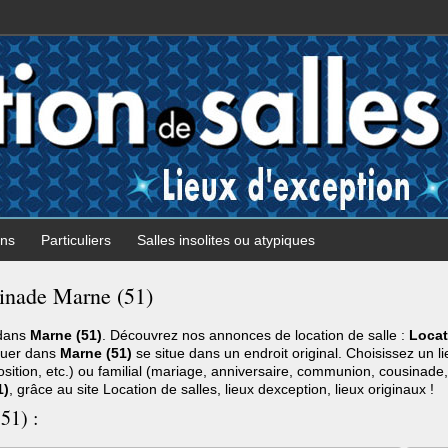
ons
Particuliers
Salles insolites ou atypiques
sinade Marne (51)
 dans
Marne (51)
. Découvrez nos annonces de location de salle :
Locat
ouer dans
Marne (51)
se situe dans un endroit original. Choisissez un 
sition, etc.) ou familial (mariage, anniversaire, communion, cousinade,
1)
, grâce au site Location de salles, lieux dexception, lieux originaux !
51) :