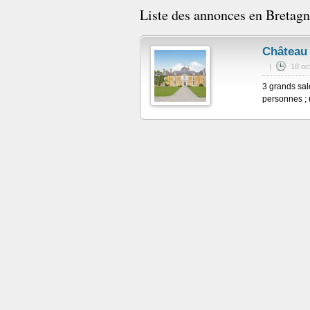
Liste des annonces en Bretagn
Château
|
18 oc
3 grands sal
personnes ; 