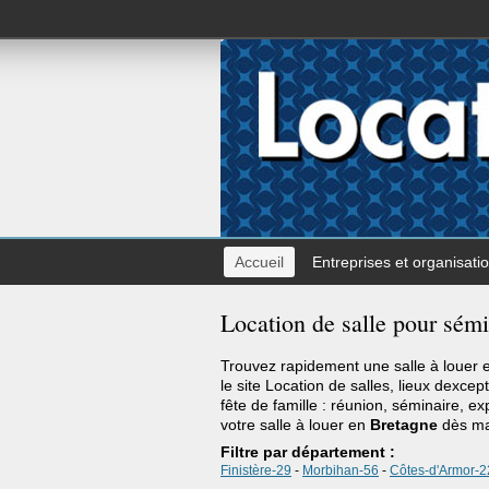
Accueil
Entreprises et organisati
Location de salle pour sémi
Trouvez rapidement une salle à louer
le site Location de salles, lieux dexcep
fête de famille : réunion, séminaire, e
votre salle à louer en
Bretagne
dès ma
Filtre par département :
Finistère-29
-
Morbihan-56
-
Côtes-d'Armor-2