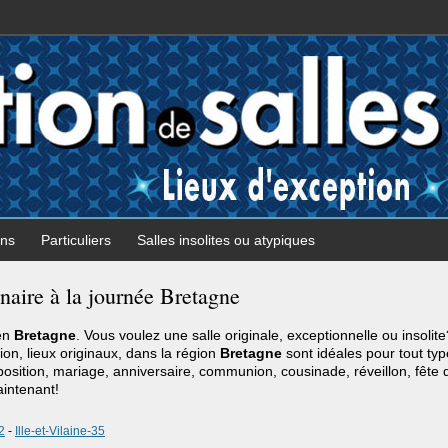
ons
Particuliers
Salles insolites ou atypiques
naire à la journée Bretagne
 en
Bretagne
. Vous voulez une salle originale, exceptionnelle ou insoli
tion, lieux originaux, dans la région
Bretagne
sont idéales pour tout ty
xposition, mariage, anniversaire, communion, cousinade, réveillon, fête 
intenant!
2
-
Ille-et-Vilaine-35