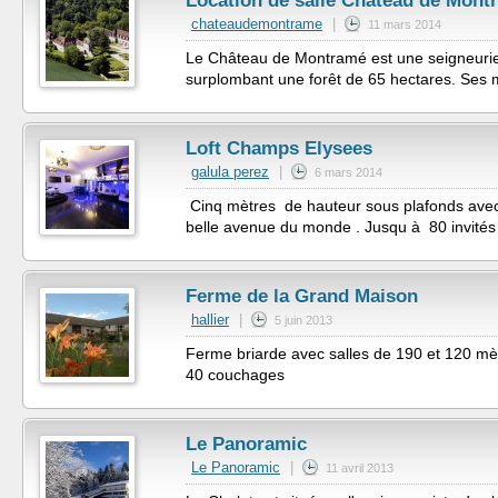
Location de salle Château de Mont
chateaudemontrame
|
11 mars 2014
Le Château de Montramé est une seigneurie f
surplombant une forêt de 65 hectares. Ses m
Loft Champs Elysees
galula perez
|
6 mars 2014
Cinq mètres de hauteur sous plafonds avec
belle avenue du monde . Jusqu à 80 invités 
Ferme de la Grand Maison
hallier
|
5 juin 2013
Ferme briarde avec salles de 190 et 120 mètre
40 couchages
Le Panoramic
Le Panoramic
|
11 avril 2013