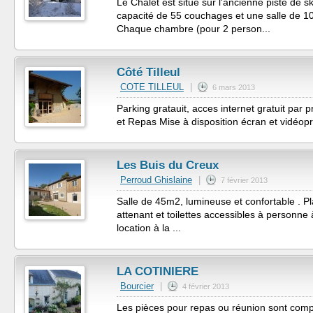
Le Chalet est situé sur l'ancienne piste de s
capacité de 55 couchages et une salle de 1
Chaque chambre (pour 2 person...
Côté Tilleul
COTE TILLEUL
|
6 mars 2013
Parking gratauit, acces internet gratuit par 
et Repas Mise à disposition écran et vidéopr
Les Buis du Creux
Perroud Ghislaine
|
7 février 2013
Salle de 45m2, lumineuse et confortable . Pl
attenant et toilettes accessibles à personne 
location à la ...
LA COTINIERE
Bourcier
|
4 février 2013
Les pièces pour repas ou réunion sont comp