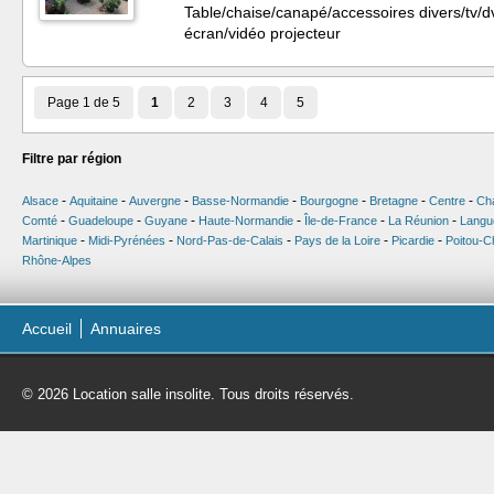
Table/chaise/canapé/accessoires divers/tv/dvd
écran/vidéo projecteur
Page 1 de 5
1
2
3
4
5
Filtre par région
-
-
-
-
-
-
-
Alsace
Aquitaine
Auvergne
Basse-Normandie
Bourgogne
Bretagne
Centre
Ch
-
-
-
-
-
-
Comté
Guadeloupe
Guyane
Haute-Normandie
Île-de-France
La Réunion
Langu
-
-
-
-
-
Martinique
Midi-Pyrénées
Nord-Pas-de-Calais
Pays de la Loire
Picardie
Poitou-C
Rhône-Alpes
Accueil
Annuaires
© 2026 Location salle insolite. Tous droits réservés.