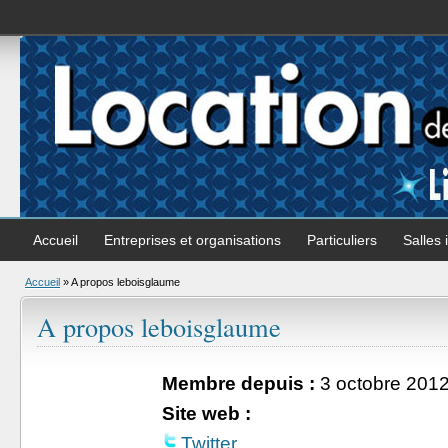
Accueil
Entreprises et organisations
Particuliers
Salles 
Accueil
»
A propos leboisglaume
A propos leboisglaume
Membre depuis :
3 octobre 201
Site web :
Twitter