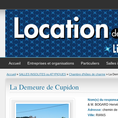
Accueil
Entreprises et organisations
Particuliers
Salles 
Accueil
»
SALLES INSOLITES ou ATYPIQUES
»
Chambre d'hôtes de charme
» La Dem
La Demeure de Cupidon
Nom(s) du responsa
& M. BOGARD Hervé
Adresse:
chemin de 
Ville:
RIANS