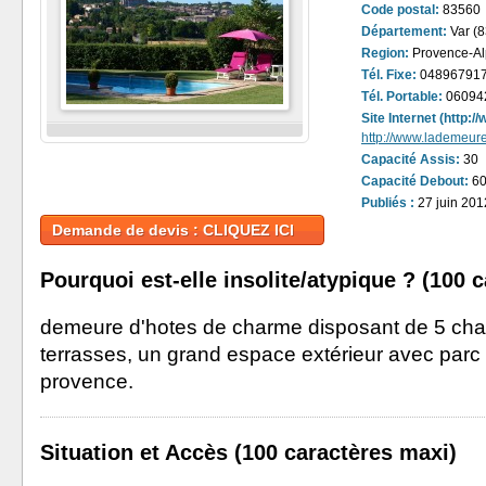
Code postal:
83560
Département:
Var (8
Region:
Provence-Al
Tél. Fixe:
04896791
Tél. Portable:
06094
Site Internet (http:
http://www.lademeu
Capacité Assis:
30
Capacité Debout:
6
Publiés :
27 juin 201
Demande de devis : CLIQUEZ ICI
Pourquoi est-elle insolite/atypique ? (100 
demeure d'hotes de charme disposant de 5 ch
terrasses, un grand espace extérieur avec parc e
provence.
Situation et Accès (100 caractères maxi)