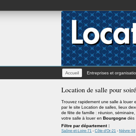
Accueil
Entreprises et organisati
Location de salle pour soi
Trouvez rapidement une salle à louer
par le site Location de salles, lieux de
de fête de famille : réunion, séminaire
votre salle à louer en
Bourgogne
dès 
Filtre par département :
Saône-et-Loire-71
-
Côte-d'Or-21
-
Nièvre-58