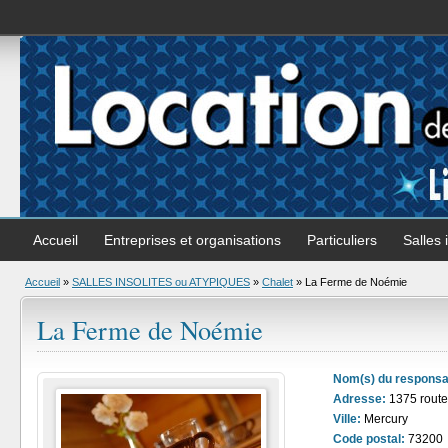
Accueil
Entreprises et organisations
Particuliers
Salles 
Accueil
»
SALLES INSOLITES ou ATYPIQUES
»
Chalet
» La Ferme de Noémie
La Ferme de Noémie
Nom(s) du responsa
Adresse:
1375 route
Ville:
Mercury
Code postal:
73200