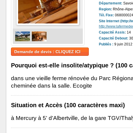
Département:
Savoie
Region:
Rhône-Alpe
Tél. Fixe:
06800002
Site Internet (http:
http://www.lafermed
Capacité Assis:
14
Capacité Debout:
3
Publiés :
9 juin 2012
Demande de devis : CLIQUEZ ICI
Pourquoi est-elle insolite/atypique ? (100 
dans une vieille ferme rénovée du Parc Région
cheminée dans la salle. Ecogite
Situation et Accès (100 caractères maxi)
à Mercury à 5' d'Albertville, de la gare TGV/Tha