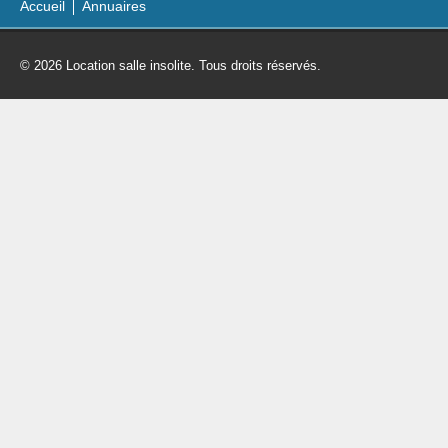
Accueil
Annuaires
© 2026 Location salle insolite. Tous droits réservés.