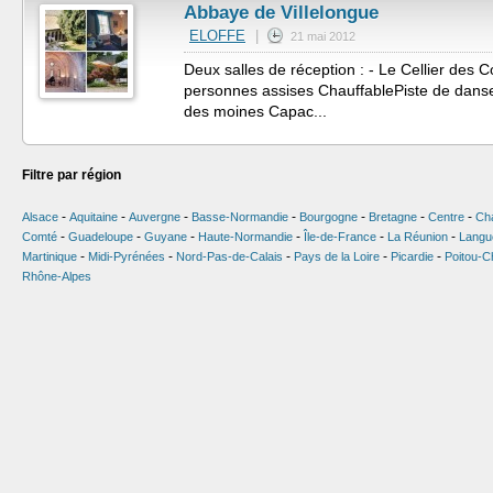
Abbaye de Villelongue
ELOFFE
|
21 mai 2012
Deux salles de réception : - Le Cellier des
personnes assises ChauffablePiste de danse
des moines Capac...
Filtre par région
-
-
-
-
-
-
-
Alsace
Aquitaine
Auvergne
Basse-Normandie
Bourgogne
Bretagne
Centre
Ch
-
-
-
-
-
-
Comté
Guadeloupe
Guyane
Haute-Normandie
Île-de-France
La Réunion
Langu
-
-
-
-
-
Martinique
Midi-Pyrénées
Nord-Pas-de-Calais
Pays de la Loire
Picardie
Poitou-C
Rhône-Alpes