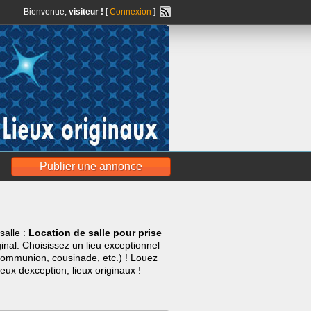
Bienvenue,
visiteur !
[
Connexion
]
Publier une annonce
salle :
Location de salle pour prise
inal. Choisissez un lieu exceptionnel
 communion, cousinade, etc.) ! Louez
ieux dexception, lieux originaux !