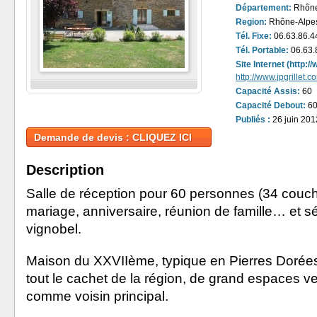
Département:
Rhône
Region:
Rhône-Alpe
Tél. Fixe:
06.63.86.4
Tél. Portable:
06.63.
Site Internet (http:
http://www.jpgrillet.c
Capacité Assis:
60
Capacité Debout:
6
Publiés :
26 juin 201
Demande de devis : CLIQUEZ ICI
Description
Salle de réception pour 60 personnes (34 couc
mariage, anniversaire, réunion de famille… et s
vignobel.
Maison du XXVIIème, typique en Pierres Dorées
tout le cachet de la région, de grand espaces ve
comme voisin principal.