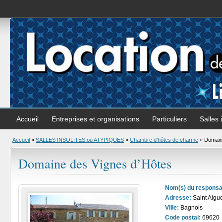
Accueil
Entreprises et organisations
Particuliers
Salles 
Accueil
»
SALLES INSOLITES ou ATYPIQUES
»
Chambre d'hôtes de charme
» Domain
Domaine des Vignes d’Hôtes
Nom(s) du responsa
Adresse:
Saint Aigu
Ville:
Bagnols
Code postal:
69620