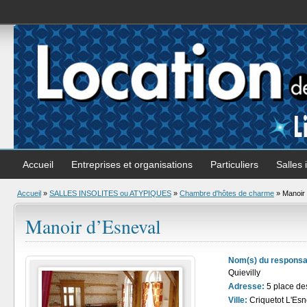
Accueil
Entreprises et organisations
Particuliers
Salles 
Accueil
»
SALLES INSOLITES ou ATYPIQUES
»
Chambre d'hôtes de charme
» Manoir 
Manoir d’Esneval
Nom(s) du responsa
Quievilly
Adresse:
5 place de
Ville:
Criquetot L'Esn