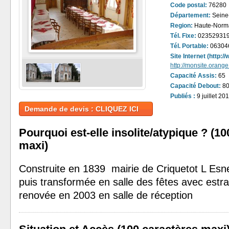
Code postal:
76280
Département:
Seine-
Region:
Haute-Norm
Tél. Fixe:
02352931
Tél. Portable:
06304
Site Internet (http:
http://monsite.orange
Capacité Assis:
65
Capacité Debout:
8
Publiés :
9 juillet 20
Demande de devis : CLIQUEZ ICI
Pourquoi est-elle insolite/atypique ? (1
maxi)
Construite en 1839 mairie de Criquetot L Esn
puis transformée en salle des fêtes avec estr
renovée en 2003 en salle de réception