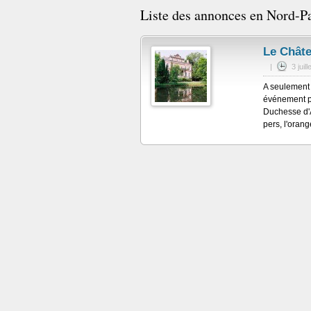
Liste des annonces en Nord-Pa
Le Châte
|
3 juil
A seulement 
événement par
Duchesse d'A
pers, l'oran