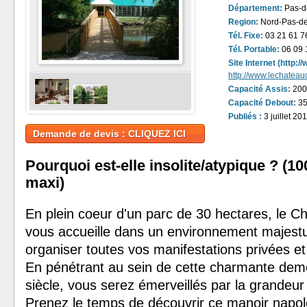
Département:
Pas-de
Region:
Nord-Pas-de
Tél. Fixe:
03 21 61 7
Tél. Portable:
06 09 
Site Internet (http:
http://www.lechatea
Capacité Assis:
200
Capacité Debout:
35
Publiés :
3 juillet 20
Demande de devis : CLIQUEZ ICI
Pourquoi est-elle insolite/atypique ? (1
maxi)
En plein coeur d'un parc de 30 hectares, le C
vous accueille dans un environnement majest
organiser toutes vos manifestations privées et
En pénétrant au sein de cette charmante de
siècle, vous serez émerveillés par la grandeur 
Prenez le temps de découvrir ce manoir napo