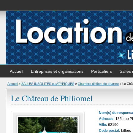
Accueil
Entreprises et organisations
Particuliers
Salles 
Accueil
»
SALLES INSOLITES ou ATYPIQUES
»
Chambre d'hôtes de charme
» Le Chât
Le Château de Philiomel
Nom(s) du responsa
Adresse:
135, rue P
Ville:
62190
Code postal:
Lillers