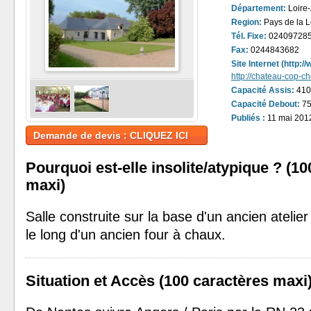
Département:
Loire-
Region:
Pays de la L
Tél. Fixe:
02409728
Fax:
0244843682
Site Internet (http:
http://chateau-cop-c
Capacité Assis:
410
Capacité Debout:
75
Publiés :
11 mai 2012
Demande de devis : CLIQUEZ ICI
Pourquoi est-elle insolite/atypique ? (1
maxi)
Salle construite sur la base d'un ancien atelie
le long d'un ancien four à chaux.
Situation et Accès (100 caractères maxi