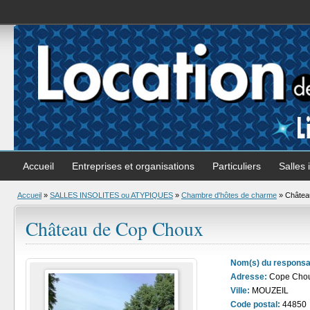
Accueil
Entreprises et organisations
Particuliers
Salles 
Accueil
»
SALLES INSOLITES ou ATYPIQUES
»
Chambre d'hôtes de charme
» Châtea
Château de Cop Choux
Nom(s) du responsa
Adresse:
Cope Cho
Ville:
MOUZEIL
Code postal:
44850