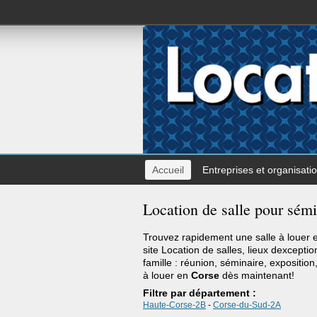
Accueil
Entreprises et organisati
Location de salle pour sémi
Trouvez rapidement une salle à louer
site Location de salles, lieux dexcepti
famille : réunion, séminaire, expositio
à louer en
Corse
dès maintenant!
Filtre par département :
Haute-Corse-2B
-
Corse-du-Sud-2A