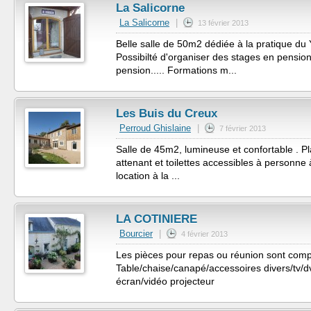
La Salicorne
La Salicorne
|
13 février 2013
Belle salle de 50m2 dédiée à la pratique du Y
Possibilté d'organiser des stages en pensi
pension..... Formations m...
Les Buis du Creux
Perroud Ghislaine
|
7 février 2013
Salle de 45m2, lumineuse et confortable . Pl
attenant et toilettes accessibles à personne 
location à la ...
LA COTINIERE
Bourcier
|
4 février 2013
Les pièces pour repas ou réunion sont comp
Table/chaise/canapé/accessoires divers/tv/dvd
écran/vidéo projecteur