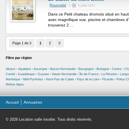
Rousselet
|
5 juillet 2012
Dans ce Petit chateau dromois situé en haut
avec magnifique vue, piscine et chambres d'
trouverez 2 ...
Page 1 de 3
1
2
3
Filtre par région
-
-
-
-
-
-
-
Alsace
Aquitaine
Auvergne
Basse-Normandie
Bourgogne
Bretagne
Centre
Ch
-
-
-
-
-
-
Comté
Guadeloupe
Guyane
Haute-Normandie
Île-de-France
La Réunion
Langu
-
-
-
-
-
Martinique
Midi-Pyrénées
Nord-Pas-de-Calais
Pays de la Loire
Picardie
Poitou-C
Rhône-Alpes
Accueil
Annuaires
© 2026 Location salle insolite. Tous droits réservés.