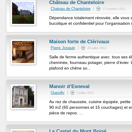
Château de Chanteloire
Chateau de Chanteloire
|
17 octobre 2012
Dépendance totalement rénovée, elle vous a
bucolique et confidentiel pour l'organisation
Maison forte de Clérivaux
Pierre Josquin
|
20 juillet 2012
Salle de ferme authentique avec tous ses é
cheminée, fourneau potager, pierre d'évier. L
plafond en chêne so...
Manoir d’Esneval
Quevilly
|
9 juillet 2012
Au rez de chaussée, cuisine équipée, petite r
90 m2 (65 personnes et 15 couchages) et es
pièce de repos. ...
Le Castel du Mont Boisé