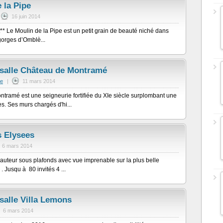
 la Pipe
16 juin 2014
** Le Moulin de la Pipe est un petit grain de beauté niché dans
gorges d’Omblè...
 salle Château de Montramé
me
|
11 mars 2014
tramé est une seigneurie fortifiée du XIe siècle surplombant une
es. Ses murs chargés d'hi...
 Elysees
6 mars 2014
uteur sous plafonds avec vue imprenable sur la plus belle
Jusqu à 80 invités 4 ...
salle Villa Lemons
6 mars 2014