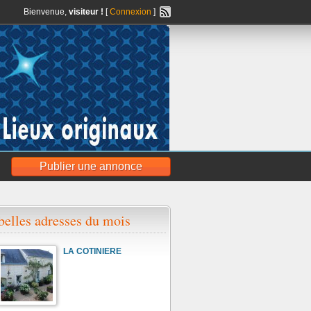
Bienvenue,
visiteur !
[
Connexion
]
Publier une annonce
belles adresses du mois
LA COTINIERE