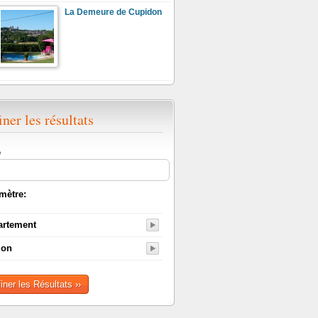
La Demeure de Cupidon
iner les résultats
e
mètre:
artement
ion
finer les Résultats ››