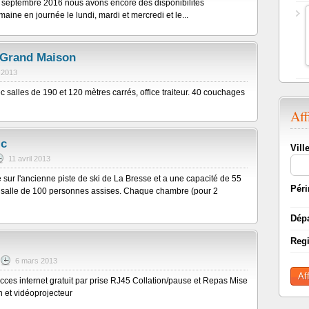
e septembre 2016 nous avons encore des disponibilités
ne en journée le lundi, mardi et mercredi et le...
 Grand Maison
n 2013
 salles de 190 et 120 mètres carrés, office traiteur. 40 couchages
Aff
ic
Vill
11 avril 2013
é sur l'ancienne piste de ski de La Bresse et a une capacité de 55
Péri
 salle de 100 personnes assises. Chaque chambre (pour 2
Dép
Reg
6 mars 2013
Af
acces internet gratuit par prise RJ45 Collation/pause et Repas Mise
n et vidéoprojecteur