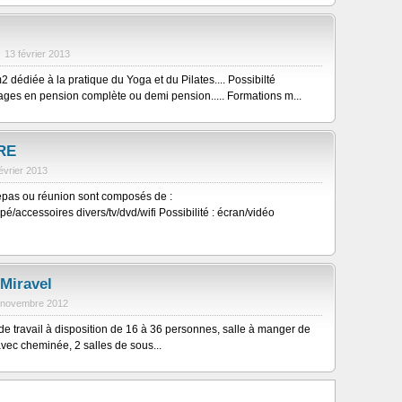
13 février 2013
2 dédiée à la pratique du Yoga et du Pilates.... Possibilté
tages en pension complète ou demi pension..... Formations m...
RE
février 2013
epas ou réunion sont composés de :
é/accessoires divers/tv/dvd/wifi Possibilité : écran/vidéo
Miravel
 novembre 2012
e travail à disposition de 16 à 36 personnes, salle à manger de
vec cheminée, 2 salles de sous...