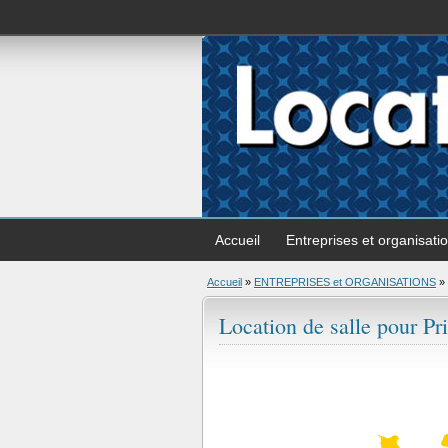
Accueil
Entreprises et organisati
Accueil
»
ENTREPRISES et ORGANISATIONS
»
Location de salle pour Pr