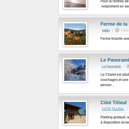
Pour la rentrée d
notamment en semai
Ferme de la
hallier
|
5 jui
Ferme briarde avec
Le Panoram
Le Panoramic
|
Le Chalet est situ
couchages et une
person...
Côté Tilleul
COTE TILLEUL
|
Parking gratauit, 
à disposition écra