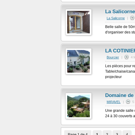
La Salicorne
La Salicorne
|
Belle salle de 50m
d'organiser des s
LA COTINIE
Bourcier
|
4 
Les pièces pour r
Table/chaise/canap
projecteur
Domaine de 
MIRAVEL
|
5
Une grande salle d
24 à 30 couverts a
Page 1 de 4
1
2
3
4