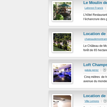
Le Moulin de
Laforest Franck
|
L’hôtel Restaurant
l’échancrure des 
Location de
chateaudemontra
Le Château de Mon
forêt de 65 hectar
Loft Champs
galula perez
|
Cinq mètres de ha
avenue du monde . 
Location de 
Villa Lemons
|