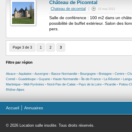
Château de Picomtal
Chateau de picomtal
|
10 mai 2012
Salle de conférence : 100 m2 dans un châtea
possibilité de buffet extérieur. Salon des lio
pers.
Page 3 de 3
1
2
3
Filtre par région
-
-
-
-
-
-
-
Alsace
Aquitaine
Auvergne
Basse-Normandie
Bourgogne
Bretagne
Centre
Ch
-
-
-
-
-
-
Comté
Guadeloupe
Guyane
Haute-Normandie
Île-de-France
La Réunion
Langu
-
-
-
-
-
Martinique
Midi-Pyrénées
Nord-Pas-de-Calais
Pays de la Loire
Picardie
Poitou-C
Rhône-Alpes
Accueil
Annuaires
© 2026 Location salle insolite. Tous droits réservés.