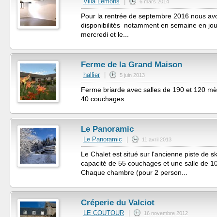
Villa Lemons
|
6 mars 2014
Pour la rentrée de septembre 2016 nous av
disponibilités notamment en semaine en jour
mercredi et le...
Ferme de la Grand Maison
hallier
|
5 juin 2013
Ferme briarde avec salles de 190 et 120 mètre
40 couchages
Le Panoramic
Le Panoramic
|
11 avril 2013
Le Chalet est situé sur l'ancienne piste de s
capacité de 55 couchages et une salle de 1
Chaque chambre (pour 2 person...
Créperie du Valciot
LE COUTOUR
|
16 novembre 2012