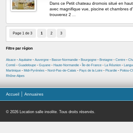
Dans ce Petit chateau dromois situé en haut
avec magnifique vue, piscine et chambres d'
trouverez 2 ...
Page 1 de 3
1
2
3
Filtre par région
-
-
-
-
-
-
-
Alsace
Aquitaine
Auvergne
Basse-Normandie
Bourgogne
Bretagne
Centre
Ch
-
-
-
-
-
-
Comté
Guadeloupe
Guyane
Haute-Normandie
Île-de-France
La Réunion
Langu
-
-
-
-
-
Martinique
Midi-Pyrénées
Nord-Pas-de-Calais
Pays de la Loire
Picardie
Poitou-C
Rhône-Alpes
Accueil
Annuaires
© 2026 Location salle insolite. Tous droits réservés.