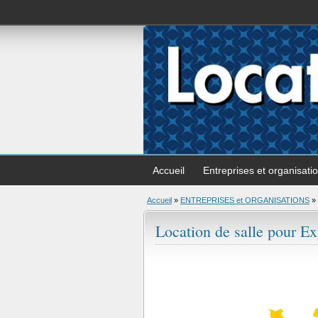
Accueil
Entreprises et organisati
Accueil
»
ENTREPRISES et ORGANISATIONS
»
Location de salle pour Ex