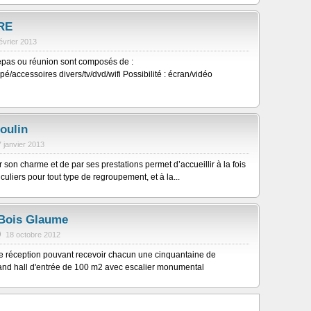
RE
février 2013
epas ou réunion sont composés de :
é/accessoires divers/tv/dvd/wifi Possibilité : écran/vidéo
oulin
7 janvier 2013
 son charme et de par ses prestations permet d’accueillir à la fois
culiers pour tout type de regroupement, et à la...
Bois Glaume
18 octobre 2012
e réception pouvant recevoir chacun une cinquantaine de
and hall d'entrée de 100 m2 avec escalier monumental