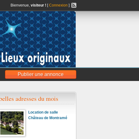
Bienvenue,
visiteur !
[
Connexion
]
Publier une annonce
belles adresses du mois
Location de salle
Château de Montramé