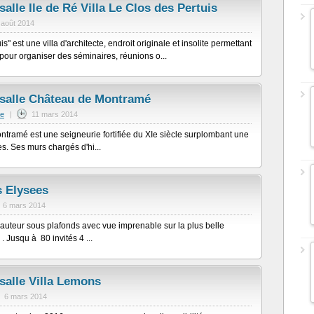
salle Ile de Ré Villa Le Clos des Pertuis
 août 2014
s" est une villa d'architecte, endroit originale et insolite permettant
 pour organiser des séminaires, réunions o...
 salle Château de Montramé
me
|
11 mars 2014
tramé est une seigneurie fortifiée du XIe siècle surplombant une
es. Ses murs chargés d'hi...
 Elysees
6 mars 2014
uteur sous plafonds avec vue imprenable sur la plus belle
Jusqu à 80 invités 4 ...
salle Villa Lemons
6 mars 2014