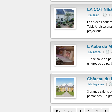
LA COTINIE
Bourcier
|
4 
Les pièces pour r
Table/chaise/canap
projecteur
L’Aube du M
rey pascal
|
Cette salle de par
un groupe de parti
Château du 
leboisglaume
|
3 grands salons d
personnes ; un gr
Page 1 de 4
1
2
3
4