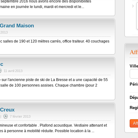
e septembre 2016 nous avons encore des disponibilités
ne en journée le lundi, mardi et mercredi et le...
 Grand Maison
n 2013
 salles de 190 et 120 mètres carrés, office traiteur. 40 couchages
Aff
ic
Vill
11 avril 2013
é sur l'ancienne piste de ski de La Bresse et a une capacité de 55
Péri
 salle de 100 personnes assises. Chaque chambre (pour 2
Dép
Reg
 Creux
|
7 février 2013
Af
ineuse et confortable . Plafond acoustique. Vestiaire attenant et
es à personne à mobilité réduite. Possible location à la ...