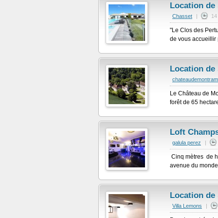
Location de 
Chasset
|
14
"Le Clos des Pertui
de vous accueillir
Location de
chateaudemontra
Le Château de Mon
forêt de 65 hectar
Loft Champs
galula perez
|
Cinq mètres de ha
avenue du monde . 
Location de 
Villa Lemons
|