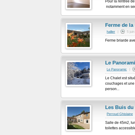
Pour la rentrée d
notamment en semai
Ferme de la
hallier
|
5 jui
Ferme briarde avec
Le Panoram
Le Panoramic
|
Le Chalet est situ
couchages et une
person...
Les Buis du
Perroud Ghislaine
Salle de 45m2, lum
toilettes accessibl