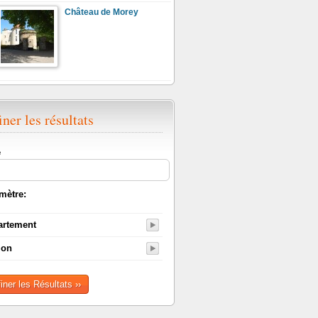
Château de Morey
iner les résultats
e
mètre:
artement
ion
finer les Résultats ››