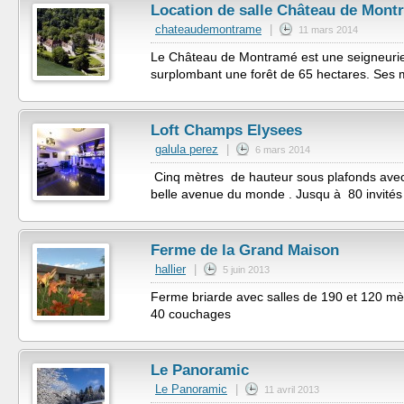
Location de salle Château de Mont
chateaudemontrame
|
11 mars 2014
Le Château de Montramé est une seigneurie f
surplombant une forêt de 65 hectares. Ses m
Loft Champs Elysees
galula perez
|
6 mars 2014
Cinq mètres de hauteur sous plafonds avec
belle avenue du monde . Jusqu à 80 invités 
Ferme de la Grand Maison
hallier
|
5 juin 2013
Ferme briarde avec salles de 190 et 120 mètre
40 couchages
Le Panoramic
Le Panoramic
|
11 avril 2013