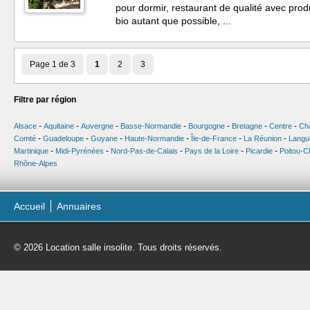
pour dormir, restaurant de qualité avec produ
bio autant que possible, ...
Page 1 de 3
1
2
3
Filtre par région
-
-
-
-
-
-
-
Alsace
Aquitaine
Auvergne
Basse-Normandie
Bourgogne
Bretagne
Centre
Ch
-
-
-
-
-
-
Comté
Guadeloupe
Guyane
Haute-Normandie
Île-de-France
La Réunion
Langu
-
-
-
-
-
Martinique
Midi-Pyrénées
Nord-Pas-de-Calais
Pays de la Loire
Picardie
Poitou-C
Rhône-Alpes
Accueil
Annuaires
© 2026 Location salle insolite. Tous droits réservés.