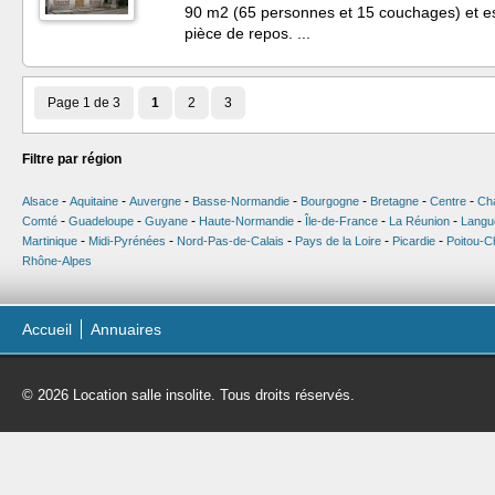
90 m2 (65 personnes et 15 couchages) et es
pièce de repos. ...
Page 1 de 3
1
2
3
Filtre par région
-
-
-
-
-
-
-
Alsace
Aquitaine
Auvergne
Basse-Normandie
Bourgogne
Bretagne
Centre
Ch
-
-
-
-
-
-
Comté
Guadeloupe
Guyane
Haute-Normandie
Île-de-France
La Réunion
Langu
-
-
-
-
-
Martinique
Midi-Pyrénées
Nord-Pas-de-Calais
Pays de la Loire
Picardie
Poitou-C
Rhône-Alpes
Accueil
Annuaires
© 2026 Location salle insolite. Tous droits réservés.