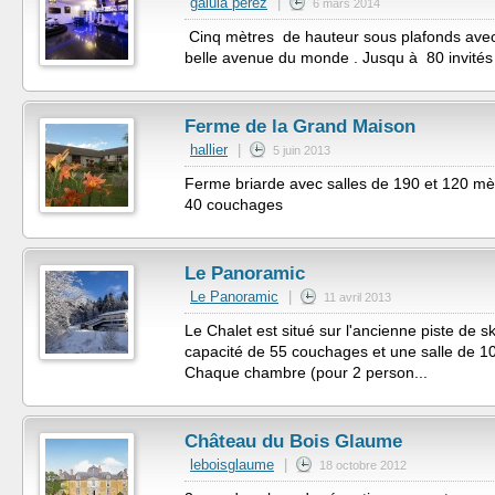
galula perez
|
6 mars 2014
Cinq mètres de hauteur sous plafonds avec
belle avenue du monde . Jusqu à 80 invités 
Ferme de la Grand Maison
hallier
|
5 juin 2013
Ferme briarde avec salles de 190 et 120 mètre
40 couchages
Le Panoramic
Le Panoramic
|
11 avril 2013
Le Chalet est situé sur l'ancienne piste de s
capacité de 55 couchages et une salle de 1
Chaque chambre (pour 2 person...
Château du Bois Glaume
leboisglaume
|
18 octobre 2012