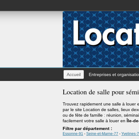
Accueil
Entreprises et organisati
Location de salle pour sémi
Trouvez rapidement une salle à louer
par le site Location de salles, lieux de
ou de fête de famille : réunion, sémina
facilement votre salle à louer en
Île-d
Filtre par département :
Essonne-91
-
Seine-et-Marne-77
-
Yvelines-