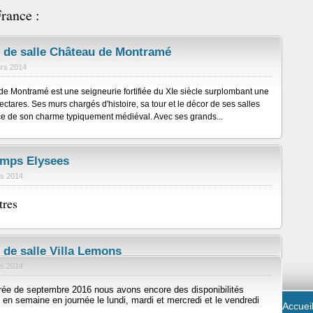
rance :
 de salle Château de Montramé
rs 2014
e Montramé est une seigneurie fortifiée du XIe siècle surplombant une
ectares. Ses murs chargés d'histoire, sa tour et le décor de ses salles
ce de son charme typiquement médiéval. Avec ses grands...
amps Elysees
s 2014
tres
 de salle Villa Lemons
s 2014
trée de septembre 2016 nous avons encore des disponibilités
n semaine en journée le lundi, mardi et mercredi et le vendredi
Accuei