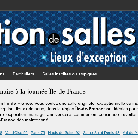
ons
Particuliers
Salles insolites ou atypiques
naire à la journée Île-de-France
 en
Île-de-France
. Vous voulez une salle originale, exceptionnelle ou in
xception, lieux originaux, dans la région
Île-de-France
sont idéales pour
ire, exposition, mariage, anniversaire, communion, cousinade, réveillon,
e-France
dès maintenant!
78
-
Val-d'Oise-95
-
Paris-75
-
Hauts-de-Seine-92
-
Seine-Saint-Denis-93
-
Val-de-M