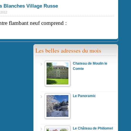
s Blanches Village Russe
n 2012
ntre flambant neuf comprend :
Les belles adresses du mois
Chateau de Moulin le
Comte
Le Panoramic
Le Château de Philiomel