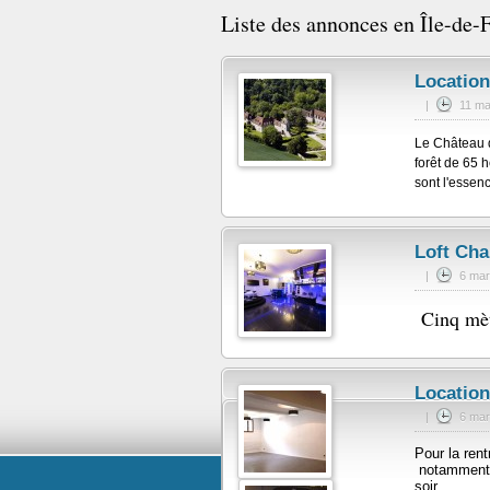
Liste des annonces en Île-de-F
Location
|
11 ma
Le Château d
forêt de 65 h
sont l'essen
Loft Ch
|
6 mar
Cinq mè
Location
|
6 mar
Pour la ren
notamment e
soir.