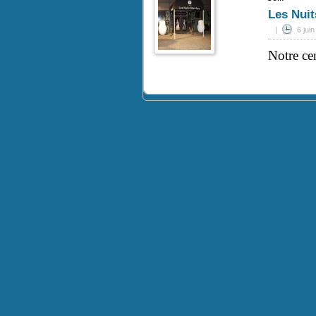
Les Nuit
|
6 jui
Notre ce