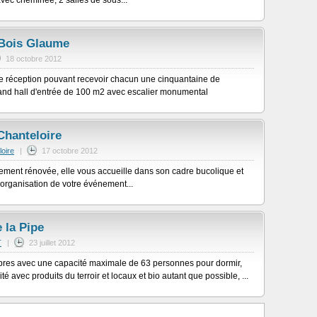
vec cheminée, 2 salles de sous...
Bois Glaume
18 octobre 2012
e réception pouvant recevoir chacun une cinquantaine de
and hall d'entrée de 100 m2 avec escalier monumental
Chanteloire
oire
|
17 octobre 2012
ment rénovée, elle vous accueille dans son cadre bucolique et
l'organisation de votre événement...
 la Pipe
T
|
23 juillet 2012
res avec une capacité maximale de 63 personnes pour dormir,
té avec produits du terroir et locaux et bio autant que possible, ...