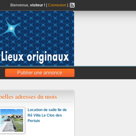
Bienvenue,
visiteur !
[
Connexion
]
Publier une annonce
belles adresses du mois
Location de salle Ile de
Ré Villa Le Clos des
Pertuis