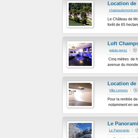
Location de
chateaudemontra
Le Château de Mon
forêt de 65 hectar
Loft Champs
galula perez
|
Cinq mètres de ha
avenue du monde . 
Location de 
Villa Lemons
|
Pour la rentrée d
notamment en semai
Le Panoram
Le Panoramic
|