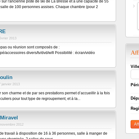
é sur l'ancienne piste de ski de La Bresse et a une capacité de 55
 salle de 100 personnes assises. Chaque chambre (pour 2
RE
février 2013
epas ou réunion sont composés de :
Aff
é/accessoires divers/tv/dvd/wifi Possibilité : écran/vidéo
Vill
oulin
7 janvier 2013
Péri
 son charme et de par ses prestations permet d’accueillir à la fois
Dép
culiers pour tout type de regroupement, et à la...
Reg
Miravel
Af
 novembre 2012
e travail à disposition de 16 à 36 personnes, salle à manger de