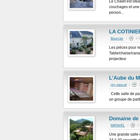
Le Chalet est situ
couchages et une
person...
LA COTINIE
Bourcier
|
4 
Les pièces pour r
Table/chaise/canap
projecteur
L’Aube du M
rey pascal
|
Cette salle de par
un groupe de parti
Domaine de 
MIRAVEL
|
5
Une grande salle d