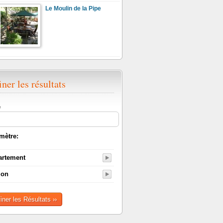
Le Moulin de la Pipe
iner les résultats
e
mètre:
artement
ion
finer les Résultats ››