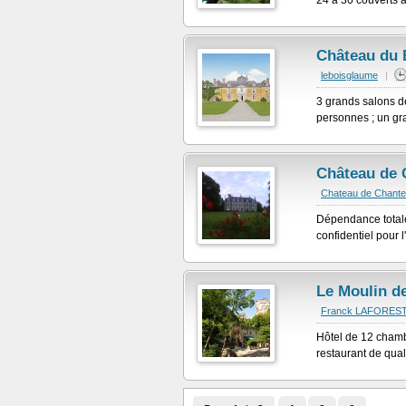
24 à 30 couverts a
Château du 
leboisglaume
|
3 grands salons d
personnes ; un gr
Château de 
Chateau de Chantel
Dépendance totale
confidentiel pour 
Le Moulin de
Franck LAFORES
Hôtel de 12 chamb
restaurant de quali