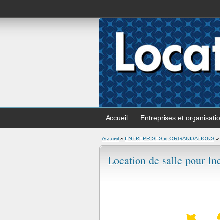
Accueil
Entreprises et organisati
Accueil
»
ENTREPRISES et ORGANISATIONS
»
Location de salle pour In