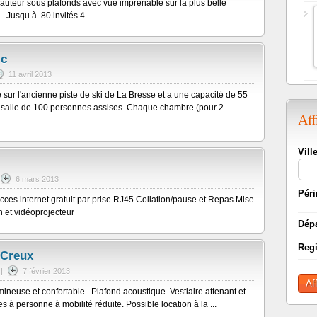
uteur sous plafonds avec vue imprenable sur la plus belle
Jusqu à 80 invités 4 ...
ic
11 avril 2013
é sur l'ancienne piste de ski de La Bresse et a une capacité de 55
 salle de 100 personnes assises. Chaque chambre (pour 2
Aff
Vill
6 mars 2013
Péri
acces internet gratuit par prise RJ45 Collation/pause et Repas Mise
n et vidéoprojecteur
Dép
Reg
 Creux
|
7 février 2013
Af
ineuse et confortable . Plafond acoustique. Vestiaire attenant et
es à personne à mobilité réduite. Possible location à la ...