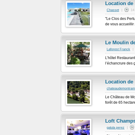
Location de 
Chasset
|
14
"Le Clos des Pertui
de vous accueillir
Le Moulin de
Laforest Franck
|
L’hôtel Restaurant
l’échancrure des 
Location de
chateaudemontra
Le Château de Mon
forêt de 65 hectar
Loft Champs
galula perez
|