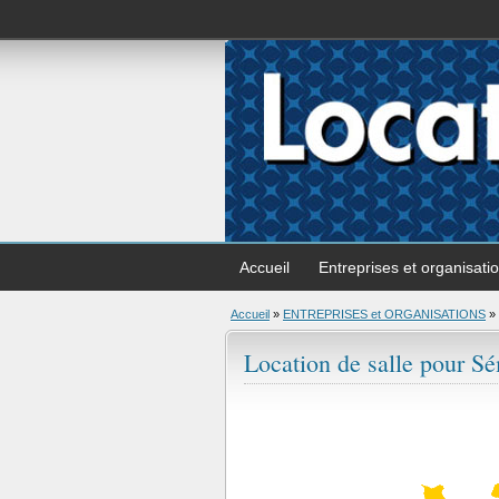
Accueil
Entreprises et organisati
Accueil
»
ENTREPRISES et ORGANISATIONS
»
Location de salle pour Sé