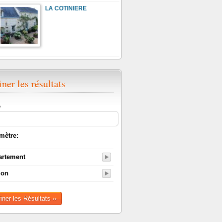
LA COTINIERE
iner les résultats
e
mètre:
artement
ion
finer les Résultats ››