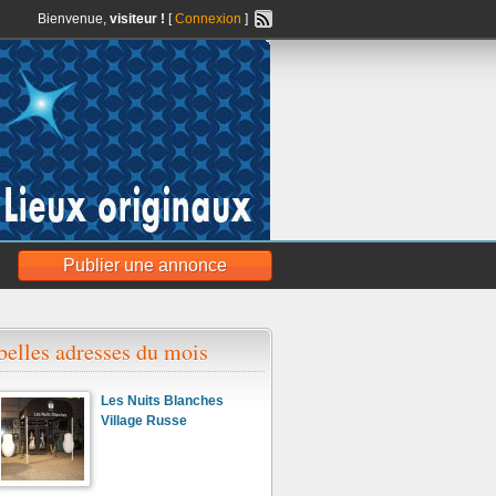
Bienvenue,
visiteur !
[
Connexion
]
Publier une annonce
belles adresses du mois
Les Nuits Blanches
Village Russe