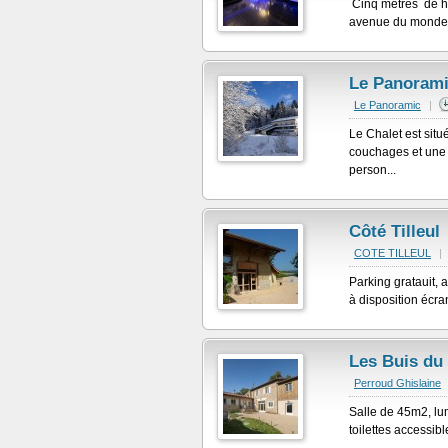
Cinq mètres de ha
avenue du monde . 
Le Panoram
Le Panoramic
|
Le Chalet est situ
couchages et une
person...
Côté Tilleul
COTE TILLEUL
|
Parking gratauit, 
à disposition écra
Les Buis du
Perroud Ghislaine
Salle de 45m2, lum
toilettes accessibl