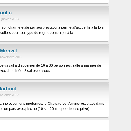
oulin
7 janvier 2013
 son charme et de par ses prestations permet d’accueillir à la fois
culiers pour tout type de regroupement, et à la...
Miravel
 novembre 2012
e travail à disposition de 16 à 36 personnes, salle à manger de
vec cheminée, 2 salles de sous...
artinet
 octobre 2012
ranné et conforts modernes, le Château Le Martinet est placé dans
 d'un parc avec piscine (10 sur 20m et pool house privé)...