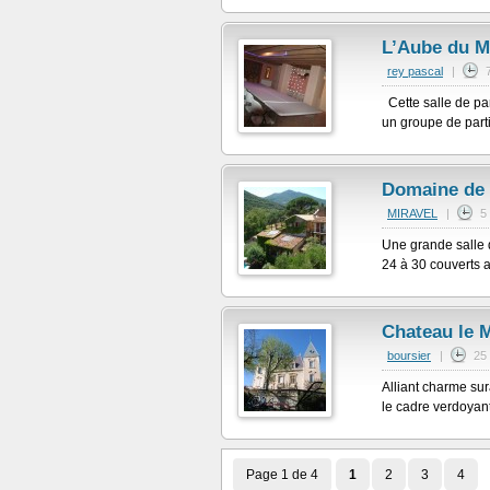
L’Aube du M
rey pascal
|
Cette salle de par
un groupe de parti
Domaine de 
MIRAVEL
|
5
Une grande salle d
24 à 30 couverts a
Chateau le M
boursier
|
25
Alliant charme su
le cadre verdoyant
Page 1 de 4
1
2
3
4