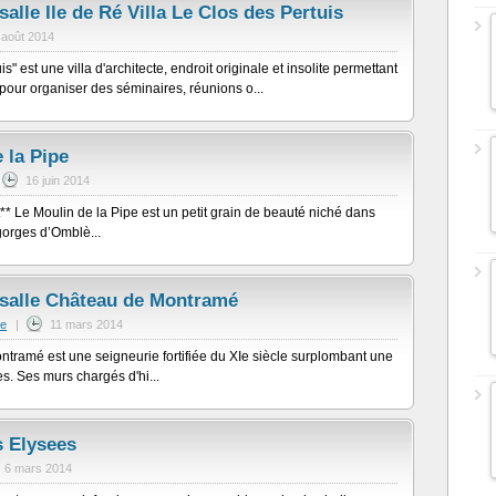
salle Ile de Ré Villa Le Clos des Pertuis
 août 2014
s" est une villa d'architecte, endroit originale et insolite permettant
 pour organiser des séminaires, réunions o...
 la Pipe
16 juin 2014
** Le Moulin de la Pipe est un petit grain de beauté niché dans
gorges d’Omblè...
 salle Château de Montramé
me
|
11 mars 2014
tramé est une seigneurie fortifiée du XIe siècle surplombant une
es. Ses murs chargés d'hi...
 Elysees
6 mars 2014