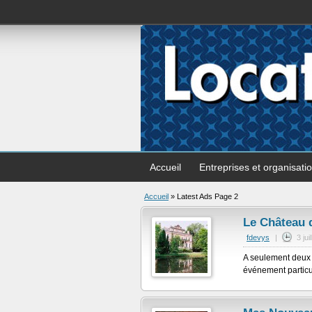
Accueil
Entreprises et organisati
Accueil
» Latest Ads Page 2
Le Château 
fdevys
|
3 jui
A seulement deux h
événement particuli