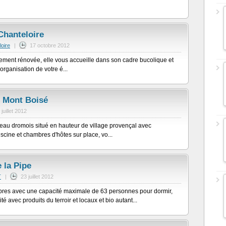
Chanteloire
oire
|
17 octobre 2012
ment rénovée, elle vous accueille dans son cadre bucolique et
'organisation de votre é...
u Mont Boisé
 juillet 2012
teau dromois situé en hauteur de village provençal avec
scine et chambres d'hôtes sur place, vo...
 la Pipe
T
|
23 juillet 2012
res avec une capacité maximale de 63 personnes pour dormir,
té avec produits du terroir et locaux et bio autant...