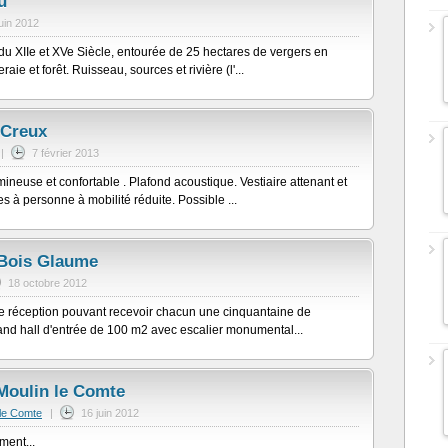
u
juin 2012
du XIIe et XVe Siècle, entourée de 25 hectares de vergers en
raie et forêt. Ruisseau, sources et rivière (l'...
 Creux
|
7 février 2013
ineuse et confortable . Plafond acoustique. Vestiaire attenant et
es à personne à mobilité réduite. Possible ...
Bois Glaume
18 octobre 2012
e réception pouvant recevoir chacun une cinquantaine de
and hall d'entrée de 100 m2 avec escalier monumental...
Moulin le Comte
 le Comte
|
16 juin 2012
ment...