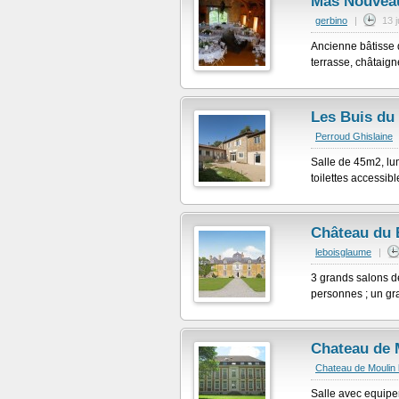
Mas Nouvea
gerbino
|
13 
Ancienne bâtisse 
terrasse, châtaigne
Les Buis du
Perroud Ghislaine
Salle de 45m2, lum
toilettes accessibl
Château du 
leboisglaume
|
3 grands salons d
personnes ; un gr
Chateau de 
Chateau de Moulin
Salle avec equipe