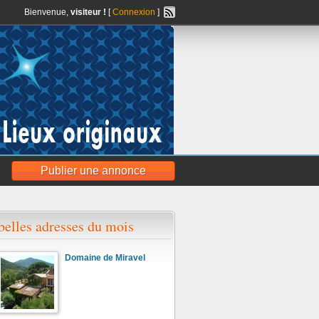
Bienvenue,
visiteur !
[
Connexion
]
Publier une annonce
belles adresses du mois
Domaine de Miravel