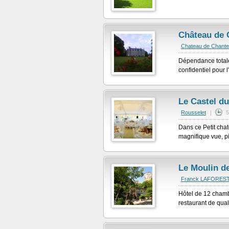
Château de 
Chateau de Chantel
Dépendance totale
confidentiel pour l
Le Castel d
Rousselet
|
5
Dans ce Petit cha
magnifique vue, pi
Le Moulin de
Franck LAFORES
Hôtel de 12 chamb
restaurant de quali