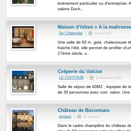
événement particulier ou d'entreprise. A 
salons Duch...
Maison d’hôtes « A la maîtresse
De CHalendar
|
31 mai 2012
Une salle de 60 m, gaie, chaleureuse et
fraiche l'été, elle permet de profiter d'u
17ème siècle, u...
Créperie du Valciot
LE COUTOUR
|
16 novembre 2012
Salle de séjour de 60M2 , équipée de ta
de 30 personnes avec coin salon. Une cui
Château de Bezonnais
pingeot
|
31 mai 2012
Dans le cadre champêtre du château de