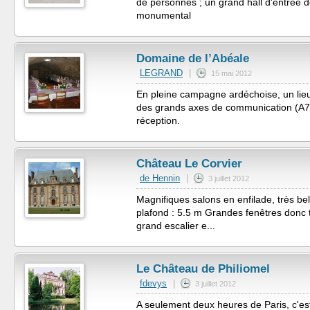
de personnes ; un grand hall d'entrée 
monumental
Domaine de l’Abéale
LEGRAND
|
15 mai 2012
En pleine campagne ardéchoise, un lie
des grands axes de communication (A7
réception.
Château Le Corvier
de Hennin
|
3 juillet 2012
Magnifiques salons en enfilade, très b
plafond : 5.5 m Grandes fenêtres donc t
grand escalier e...
Le Château de Philiomel
fdevys
|
3 juillet 2012
A seulement deux heures de Paris, c'est 