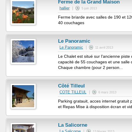
Ferme de la Grand Maison
hallier
|
5 juin 2013
Ferme briarde avec salles de 190 et 120 
40 couchages
Le Panoramic
Le Panoramic
|
11 avril 2013
Le Chalet est situé sur l'ancienne piste
capacité de 55 couchages et une salle
Chaque chambre (pour 2 person...
Côté Tilleul
COTE TILLEUL
|
6 mars 2013
Parking gratauit, acces internet gratuit
et Repas Mise à disposition écran et vi
La Salicorne
La Salicorne
|
13 février 2013