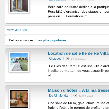
Belle salle de 50m2 dédiée à la pratique
Possibilté d'organiser des stages en p
pension..... Formations m...
View More Ads
Petites annonces /
Les plus populaires
Location de salle Ile de Ré Vill
Chasset
|
14 août 2014
"Le Clos des Pertuis" est une villa d'arch
insolite permettant de vous accueillir p
r&...
Maison d’hôtes « A la maîtresse
De CHalendar
|
31 mai 2012
Une salle de 60 m, gaie, chaleureuse et
fraiche l'été, elle permet de profiter d'u